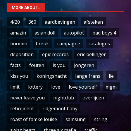
MORE ABOUT…
4/20
360
aardbevingen
afsteken
amazin
asian doll
autopilot
bad boys 4
boomin
breuk
campagne
catalogus
deposition
epic records
eric bellinger
facts
fouten
is you
jongeren
kiss you
koningsnacht
lange frans
lie
limit
lottery
love
love yourself
mgm
never leave you
nightclub
overlijden
retirement
ridgemont baby
roast of famke louise
samsung
string
swizz beatz
three six mafia
traffic