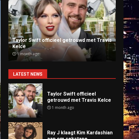
Ray J klaagt Kim Kardashian aan om
Anti
sekstape
offlin
9 months ago
9 mo
LATEST NEWS
Taylor Swift officieel
getrouwd met Travis Kelce
1 month ago
Ray J klaagt Kim Kardashian
aan om sekstape