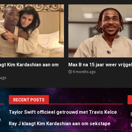
aagt Kim Kardashian aan om
Max B na 15 jaar weer vrijge
e
9 months ago
 ago
RECENT POSTS
Taylor Swift officieel getrouwd met Travis Kelce
p
Ray J klaagt Kim Kardashian aan om sekstape