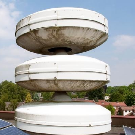
Taylor Swift officieel getrouwd met Travis
Kelce
1 month ago