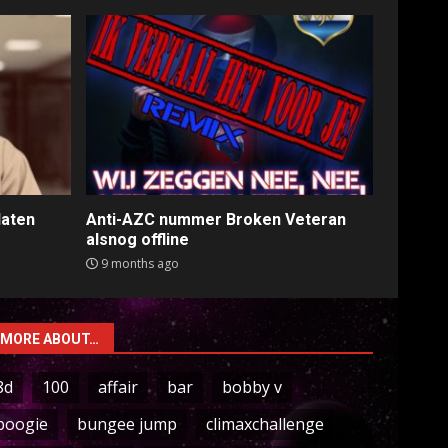
laten
Anti-AZC nummer Broken Veteran
alsnog offline
9 months ago
MORE ABOUT…
8d
100
affair
bar
bobby v
boogie
bungee jump
climaxchallenge