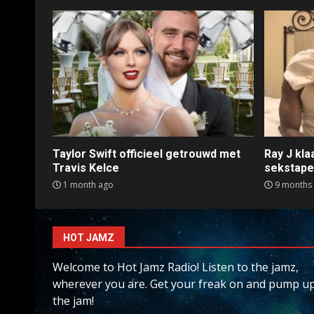
Taylor Swift officieel getrouwd met
Ray J kl
Travis Kelce
sekstap
1 month ago
9 months
HOT JAMZ
Welcome to Hot Jamz Radio! Listen to the jamz,
wherever you are. Get your freak on and pump u
the jam!