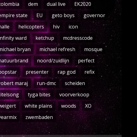
colombia
dem
dual live
EK2020
empire state
EU
geto boys
governor
halle
helicopters
hiv
icon
infinity ward
ketchup
mcdresscode
michael bryan
michael refresh
mosque
natuurbrand
noord/zuidlijn
perfect
popstar
presenter
rap god
refix
robert maraj
run-dmc
scheiden
titelsong
tyga bites
voorverkoop
weigert
white plains
woods
XO
yearmix
zwembaden