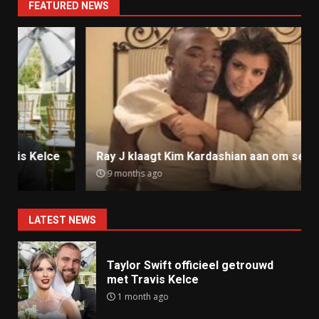
FEATURED NEWS
Ray J klaagt Kim Kardashian aan om sekstape
9 months ago
LATEST NEWS
Taylor Swift officieel getrouwd
met Travis Kelce
1 month ago