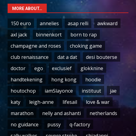
MORE ABOUT…
150 euro
annelies
asap relli
awkward
axl jack
binnenkort
born to rap
champagne and roses
choking game
club renaissance
dat a dat
desi bouterse
doctor
ego
exclusief
glokknine
handtekening
hong kong
hoodie
houtochop
iamSlayonce
instituut
jae
katy
leigh-anne
lifesail
love & war
marathon
nelly and ashanti
netherlands
no guidance
pussy
q-factory
sally walker
severe stroke
shiadanni