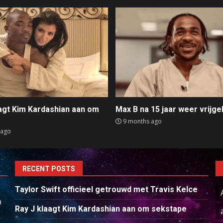
aagt Kim Kardashian aan om
Max B na 15 jaar weer vrijge
e
9 months ago
 ago
RECENT POSTS
Taylor Swift officieel getrouwd met Travis Kelce
p
Ray J klaagt Kim Kardashian aan om sekstape