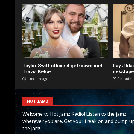
Taylor Swift officieel getrouwd met
Ray J kl
Travis Kelce
sekstap
1 month ago
9 months
HOT JAMZ
Welcome to Hot Jamz Radio! Listen to the jamz,
wherever you are. Get your freak on and pump u
the jam!