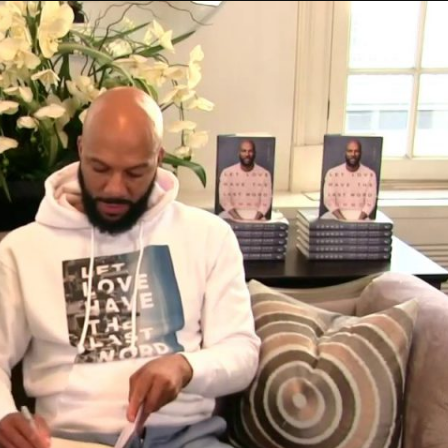
Taylor Swift officieel getrouwd met Travis
Kelce
1 month ago