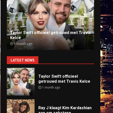
Ray J klaagt Kim Kardashian aan om
Anti
sekstape
offlin
9 months ago
9 mo
LATEST NEWS
Taylor Swift officieel
getrouwd met Travis Kelce
1 month ago
Ray J klaagt Kim Kardashian
aan om sekstape