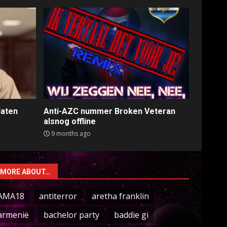
laten
Anti-AZC nummer Broken Veteran
alsnog offline
9 months ago
MORE ABOUT…
AMA18
antiterror
aretha franklin
armenië
bachelor party
baddie gi