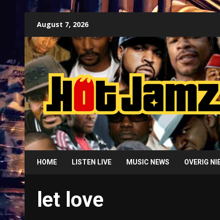
Skip
August 7, 2026
to
content
HOME
LISTEN LIVE
MUSIC NEWS
OVERIG N
let love