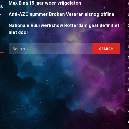
Max B na 15 jaar weer vrijgelaten
a,
,
Anti-AZC nummer Broken Veteran alsnog offline
Nationale Vuurwerkshow Rotterdam gaat definitief
niet door
Search
for: