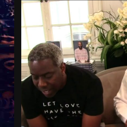
Treinkaartjes worden duurder,
abonnementen verdwijnen
9 months ago