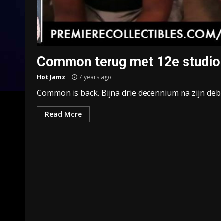
Common terug met 12e studioa
Hot Jamz
7 years ago
Common is back. Bijna drie decennium na zijn debuu
Read More