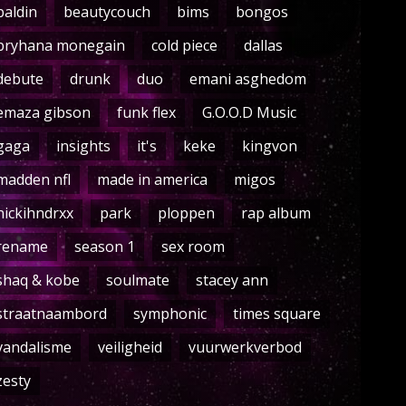
baldin
beautycouch
bims
bongos
bryhana monegain
cold piece
dallas
debute
drunk
duo
emani asghedom
emaza gibson
funk flex
G.O.O.D Music
gaga
insights
it's
keke
kingvon
madden nfl
made in america
migos
nickihndrxx
park
ploppen
rap album
rename
season 1
sex room
shaq & kobe
soulmate
stacey ann
straatnaambord
symphonic
times square
vandalisme
veiligheid
vuurwerkverbod
zesty