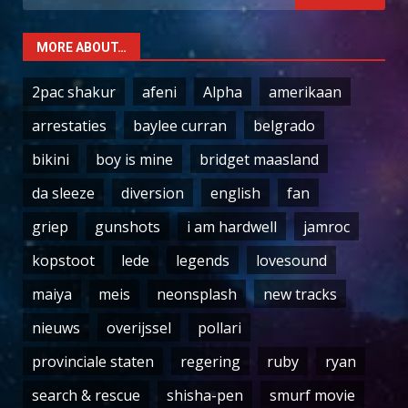
for:
MORE ABOUT…
2pac shakur
afeni
Alpha
amerikaan
arrestaties
baylee curran
belgrado
bikini
boy is mine
bridget maasland
da sleeze
diversion
english
fan
griep
gunshots
i am hardwell
jamroc
kopstoot
lede
legends
lovesound
maiya
meis
neonsplash
new tracks
nieuws
overijssel
pollari
provinciale staten
regering
ruby
ryan
search & rescue
shisha-pen
smurf movie