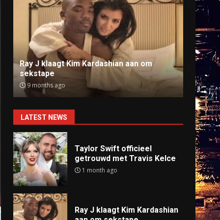
Ray J klaagt Kim Kardashian aan om
Anti
sekstape
offlin
9 months ago
9 mo
LATEST NEWS
Taylor Swift officieel
getrouwd met Travis Kelce
1 month ago
Ray J klaagt Kim Kardashian
aan om sekstape