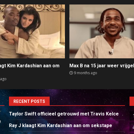
aagt Kim Kardashian aan om
Max B na 15 jaar weer vrijge
e
9 months ago
 ago
RECENT POSTS
Taylor Swift officieel getrouwd met Travis Kelce
p
Ray J klaagt Kim Kardashian aan om sekstape