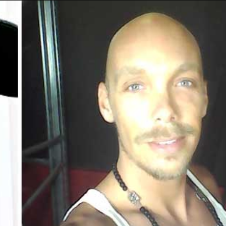
Taylor Swift officieel getrouwd met Travis
Kelce
1 month ago