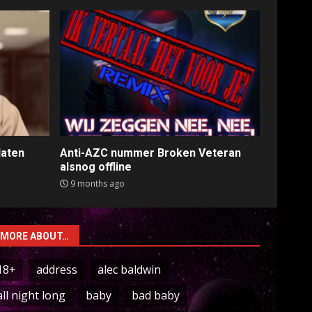
laten
Anti-AZC nummer Broken Veteran
alsnog offline
9 months ago
MORE ABOUT…
18+
address
alec baldwin
all night long
baby
bad baby