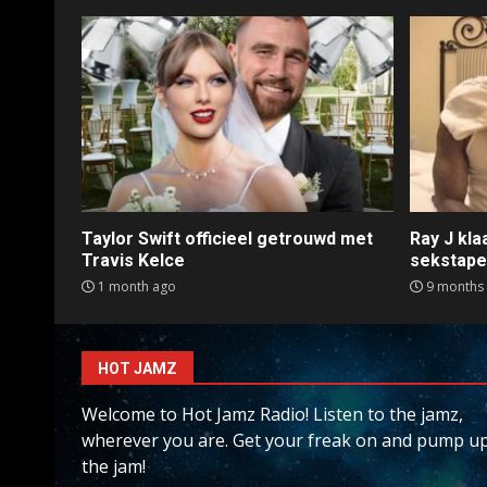
Taylor Swift officieel getrouwd met
Ray J kl
Travis Kelce
sekstap
1 month ago
9 months
HOT JAMZ
Welcome to Hot Jamz Radio! Listen to the jamz,
wherever you are. Get your freak on and pump u
the jam!