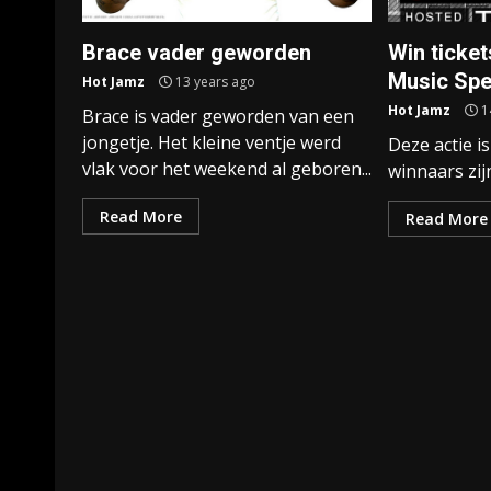
Brace vader geworden
Win ticke
Music Spe
Hot Jamz
13 years ago
Hot Jamz
1
Brace is vader geworden van een
jongetje. Het kleine ventje werd
Deze actie i
vlak voor het weekend al geboren...
winnaars zij
Read More
Read More