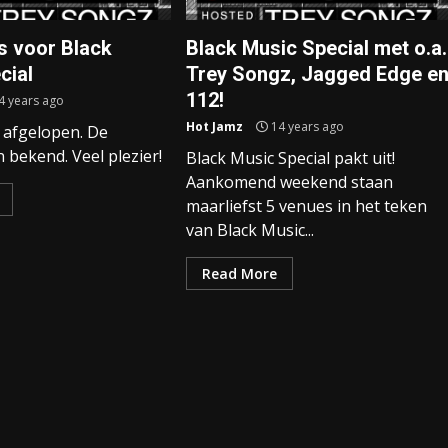
ts voor Black
Black Music Special met o.a.
cial
Trey Songz, Jagged Edge e
112!
4 years ago
Hot Jamz
14 years ago
s afgelopen. De
n bekend. Veel plezier!
Black Music Special pakt uit!
Aankomend weekend staan
maarliefst 5 venues in het teken
van Black Music...
Read More