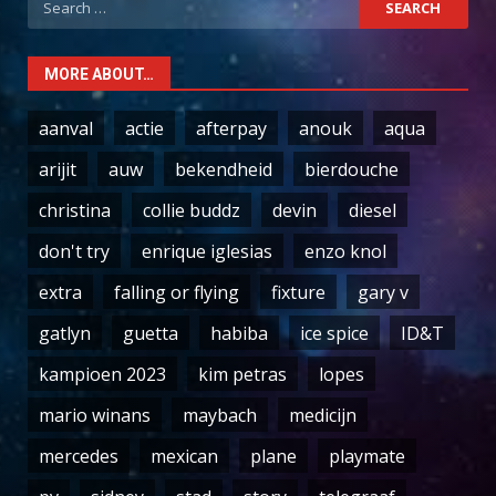
for:
MORE ABOUT…
aanval
actie
afterpay
anouk
aqua
arijit
auw
bekendheid
bierdouche
christina
collie buddz
devin
diesel
don't try
enrique iglesias
enzo knol
extra
falling or flying
fixture
gary v
gatlyn
guetta
habiba
ice spice
ID&T
kampioen 2023
kim petras
lopes
mario winans
maybach
medicijn
mercedes
mexican
plane
playmate