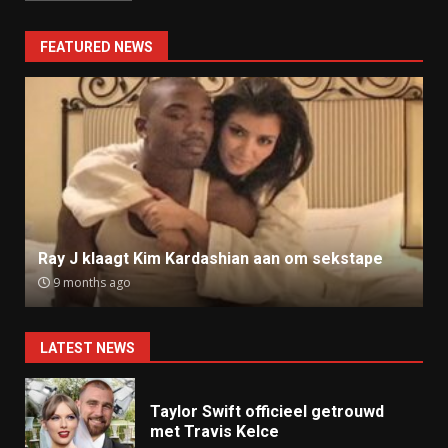
FEATURED NEWS
Ray J klaagt Kim Kardashian aan om sekstape
9 months ago
LATEST NEWS
Taylor Swift officieel getrouwd
met Travis Kelce