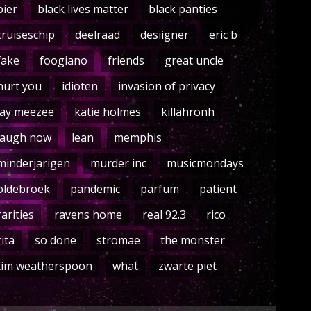
bier
black lives matter
black panties
cruiseschip
deelraad
desiigner
eric b
fake
foogiano
friends
great uncle
hurt you
idioten
invasion of privacy
jay meezee
katie holmes
killahronh
laugh now
lean
memphis
minderjarigen
murder inc
musicmondays
oldebroek
pandemic
parfum
patient
rarities
ravens home
real 92.3
rico
rita
so done
stromae
the monster
tim weatherspoon
what
zwarte piet