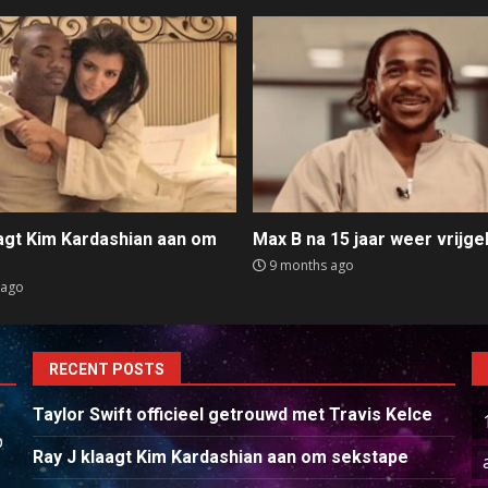
aagt Kim Kardashian aan om
Max B na 15 jaar weer vrijge
e
9 months ago
 ago
RECENT POSTS
Taylor Swift officieel getrouwd met Travis Kelce
p
Ray J klaagt Kim Kardashian aan om sekstape