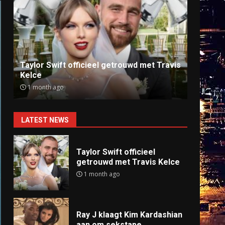
Ray J klaagt Kim Kardashian aan om
Anti
sekstape
offlin
9 months ago
9 mo
LATEST NEWS
Taylor Swift officieel
getrouwd met Travis Kelce
1 month ago
Ray J klaagt Kim Kardashian
aan om sekstape