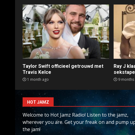
Taylor Swift officieel getrouwd met
Ray J kl
Travis Kelce
sekstap
1 month ago
9 months
HOT JAMZ
Welcome to Hot Jamz Radio! Listen to the jamz,
wherever you are. Get your freak on and pump u
the jam!