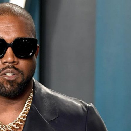
Taylor Swift officieel getrouwd met Travis
Kelce
1 month ago