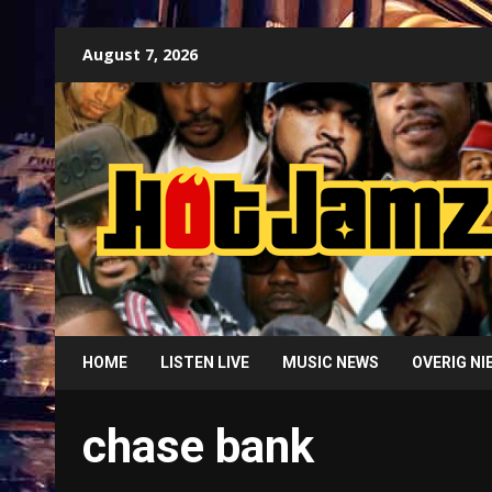
Skip
August 7, 2026
to
content
HOME
LISTEN LIVE
MUSIC NEWS
OVERIG N
chase bank