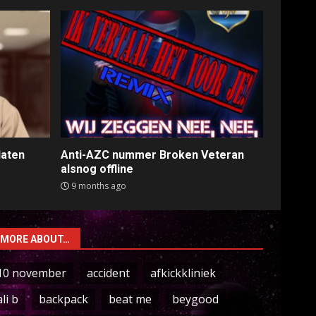
laten
Anti-AZC nummer Broken Veteran
alsnog offline
9 months ago
MORE ABOUT…
10 november
accident
afkickkliniek
ali b
backpack
beat me
beygood