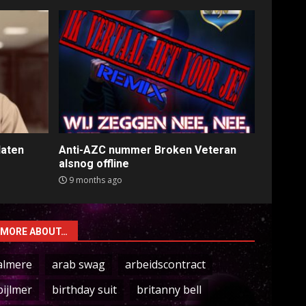
laten
Anti-AZC nummer Broken Veteran
alsnog offline
9 months ago
MORE ABOUT…
almere
arab swag
arbeidscontract
bijlmer
birthday suit
britanny bell