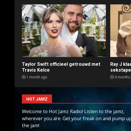
Taylor Swift officieel getrouwd met
Ray J kl
Travis Kelce
sekstap
1 month ago
9 months
HOT JAMZ
Welcome to Hot Jamz Radio! Listen to the jamz,
wherever you are. Get your freak on and pump u
the jam!