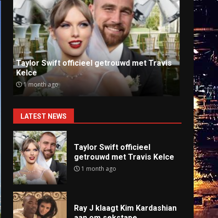
Ray J klaagt Kim Kardashian aan om
Anti
sekstape
offlin
9 months ago
9 mo
LATEST NEWS
Taylor Swift officieel
getrouwd met Travis Kelce
1 month ago
Ray J klaagt Kim Kardashian
aan om sekstape