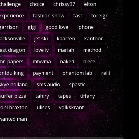
challenge
choice
chrissy97
elton
experience
fashion show
fast
foreign
garrison
gigi
good love
iphone
jacksonville
jet ski
kaarten
kantoor
last dragon
love iv
mariah
method
mr. papers
mtvvma
naked
niece
ontduiking
payment
phantom lab
relli
skye holland
sms audio
spastic
surfer pizza
tahiry
tapes
tiffany
toni braxton
ulises
volkskrant
wanted man