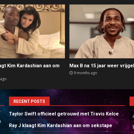
aagt Kim Kardashian aan om
Max B na 15 jaar weer vrijge
e
9 months ago
 ago
RECENT POSTS
Taylor Swift officieel getrouwd met Travis Kelce
p
Ray J klaagt Kim Kardashian aan om sekstape