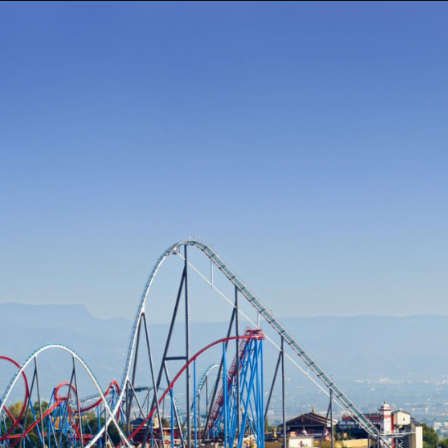
Taylor Swift officieel getrouwd met Travis
Kelce
1 month ago