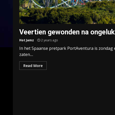
Veertien gewonden na ongeluk
Hot Jamz
2 years ago
In het Spaanse pretpark PortAventura is zondag 
zaten....
Read More