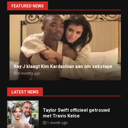
FEATURED NEWS
Ray J klaagt Kim Kardashian aan om sekstape
9 months ago
LATEST NEWS
Taylor Swift officieel getrouwd
met Travis Kelce
1 month ago