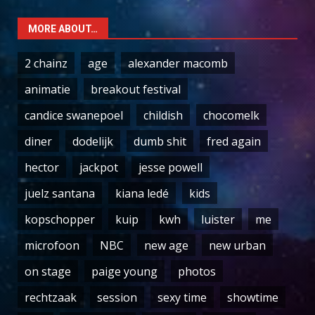
MORE ABOUT…
2 chainz
age
alexander macomb
animatie
breakout festival
candice swanepoel
childish
chocomelk
diner
dodelijk
dumb shit
fred again
hector
jackpot
jesse powell
juelz santana
kiana ledé
kids
kopschopper
kuip
kwh
luister
me
microfoon
NBC
new age
new urban
on stage
paige young
photos
rechtzaak
session
sexy time
showtime