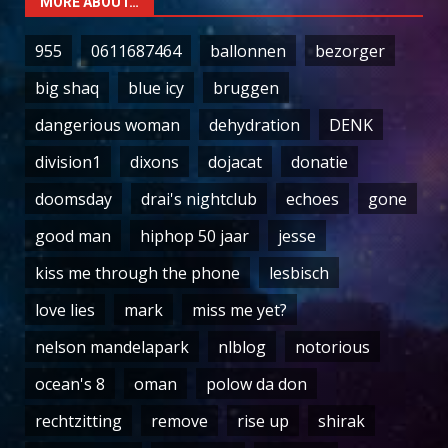
MORE ABOUT…
955
0611687464
ballonnen
bezorger
big shaq
blue icy
bruggen
dangerious woman
dehydration
DENK
division1
dixons
dojacat
donatie
doomsday
drai's nightclub
echoes
gone
good man
hiphop 50 jaar
jesse
kiss me through the phone
lesbisch
love lies
mark
miss me yet?
nelson mandelapark
nlblog
notorious
ocean's 8
oman
polow da don
rechtzitting
remove
rise up
shirak