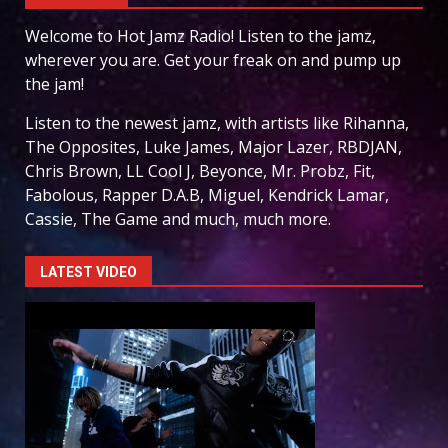
Welcome to Hot Jamz Radio! Listen to the jamz,
wherever you are. Get your freak on and pump up
the jam!
Listen to the newest jamz, with artists like Rihanna,
The Opposites, Luke James, Major Lazer, RBDJAN,
Chris Brown, LL Cool J, Beyonce, Mr. Probz, Fit,
Fabolous, Rapper D.A.B, Miguel, Kendrick Lamar,
Cassie, The Game and much, much more.
LATEST VIDEO