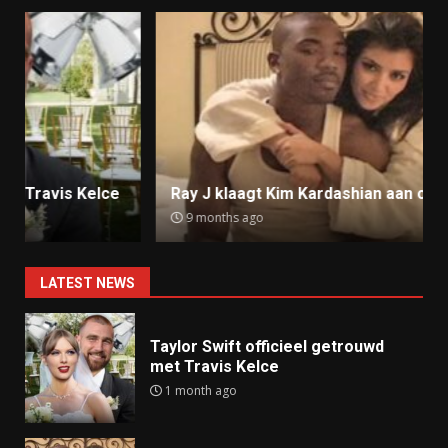
Ray J klaagt Kim Kardashian aan om sekstape
9 months ago
LATEST NEWS
Taylor Swift officieel getrouwd
met Travis Kelce
1 month ago