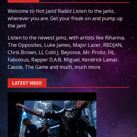
Welcome to Hot Jamz Radio! Listen to the jamz,
wherever you are. Get your freak on and pump up
the jam!
Listen to the newest jamz, with artists like Rihanna,
The Opposites, Luke James, Major Lazer, RBDJAN,
Chris Brown, LL Cool J, Beyonce, Mr. Probz, Fit,
Fabolous, Rapper D.A.B, Miguel, Kendrick Lamar,
Cassie, The Game and much, much more.
LATEST VIDEO