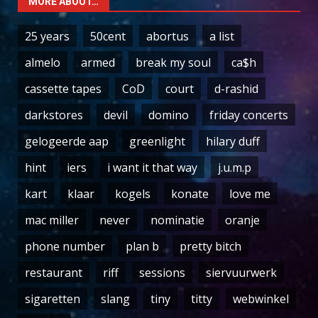
MORE ABOUT…
25 years
50cent
abortus
a list
almelo
armed
break my soul
ca$h
cassette tapes
CoD
court
d-rashid
darkstores
devil
domino
friday concerts
gelogeerde aap
greenlight
hilary duff
hint
iers
i want it that way
j.u.m.p
kart
klaar
kogels
konate
love me
mac miller
never
nominatie
oranje
phone number
plan b
pretty bitch
restaurant
riff
sessions
siervuurwerk
sigaretten
slang
tiny
titty
webwinkel