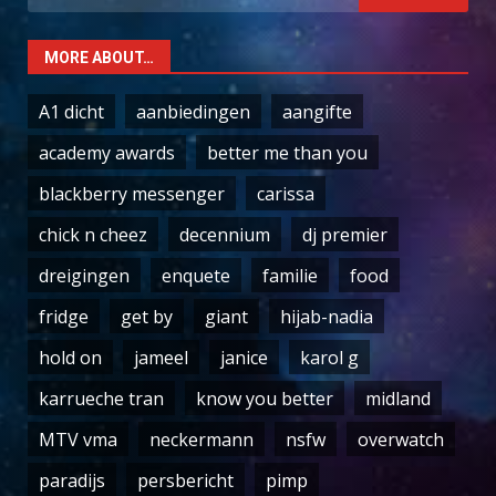
for:
MORE ABOUT…
A1 dicht
aanbiedingen
aangifte
academy awards
better me than you
blackberry messenger
carissa
chick n cheez
decennium
dj premier
dreigingen
enquete
familie
food
fridge
get by
giant
hijab-nadia
hold on
jameel
janice
karol g
karrueche tran
know you better
midland
MTV vma
neckermann
nsfw
overwatch
paradijs
persbericht
pimp