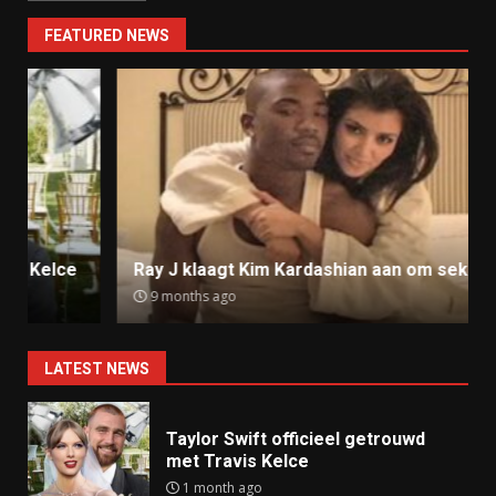
FEATURED NEWS
Ray J klaagt Kim Kardashian aan om sekstape
9 months ago
LATEST NEWS
Taylor Swift officieel getrouwd
met Travis Kelce
1 month ago