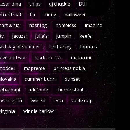
cesar pina
chips
dj chuckie
DUI
etnastraat
fiji
funny
halloween
hart & ziel
hashtag
homeless
imagine
itv
jacuzzi
julia's
jumpin
keefe
last day of summer
lori harvey
lourens
love and war
made to love
metacritic
modder
mopreme
princess nokia
slovakia
summer bunni
sunset
tehachapi
telefonie
thermostaat
twain gotti
twerkit
tyra
vaste dop
virginia
winnie harlow