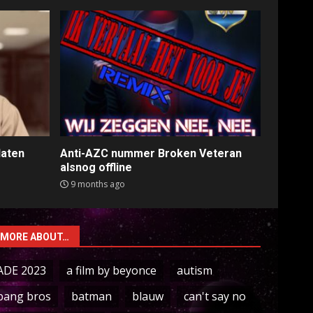
laten
Anti-AZC nummer Broken Veteran
alsnog offline
9 months ago
MORE ABOUT…
ADE 2023
a film by beyonce
autism
bang bros
batman
blauw
can't say no