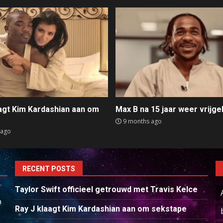
aagt Kim Kardashian aan om
Max B na 15 jaar weer vrijge
e
9 months ago
 ago
RECENT POSTS
Taylor Swift officieel getrouwd met Travis Kelce
p
Ray J klaagt Kim Kardashian aan om sekstape