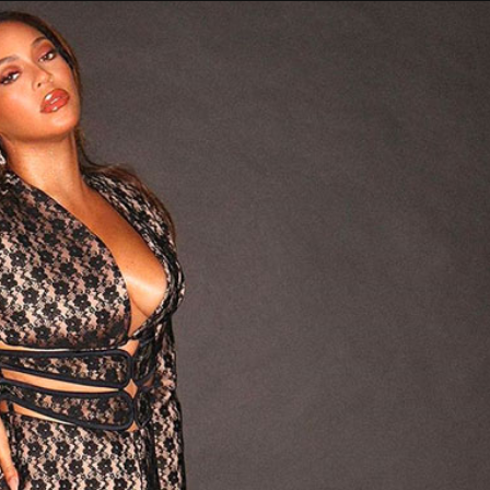
Taylor Swift officieel getrouwd met Travis
Kelce
1 month ago