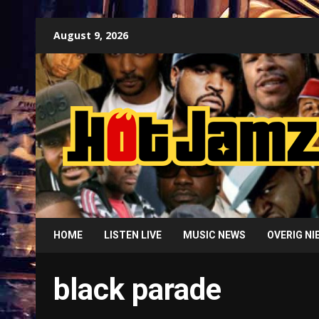
Skip
August 9, 2026
to
content
HOME
LISTEN LIVE
MUSIC NEWS
OVERIG N
black parade