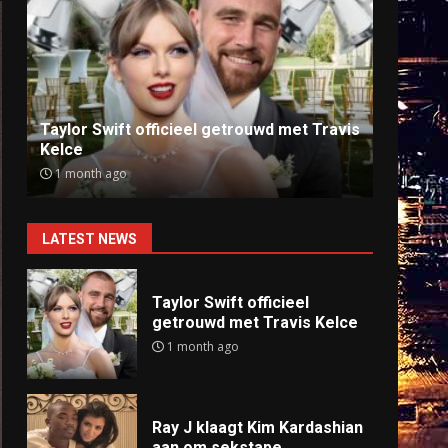
Ray J klaagt Kim Kardashian aan om
Anti
sekstape
offlin
9 months ago
9 mo
LATEST NEWS
Taylor Swift officieel
getrouwd met Travis Kelce
1 month ago
Ray J klaagt Kim Kardashian
aan om sekstape