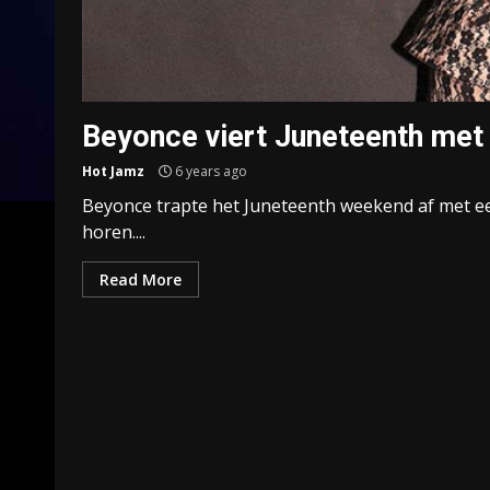
Beyonce viert Juneteenth met 
Hot Jamz
6 years ago
Beyonce trapte het Juneteenth weekend af met ee
horen....
Read More