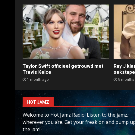
Taylor Swift officieel getrouwd met
Ray J kl
Travis Kelce
sekstap
1 month ago
9 months
HOT JAMZ
Welcome to Hot Jamz Radio! Listen to the jamz,
wherever you are. Get your freak on and pump u
the jam!