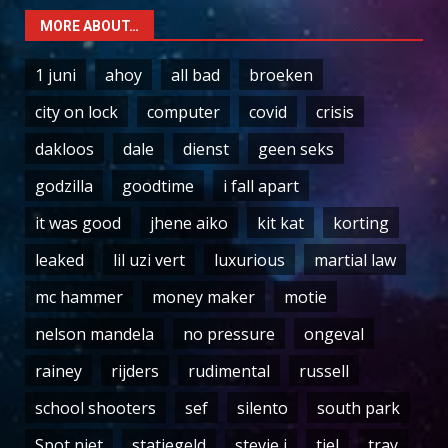
MORE ABOUT…
1 juni
ahoy
all bad
broeken
city on lock
computer
covid
crisis
dakloos
dale
dienst
geen seks
godzilla
goodtime
i fall apart
it was good
jhene aiko
kit kat
korting
leaked
lil uzi vert
luxurious
martial law
mc hammer
money maker
motie
nelson mandela
no pressure
ongeval
rainey
rijders
rudimental
russell
school shooters
sef
silento
south park
Spot niet
statiegeld
stevie j
tiel
tray