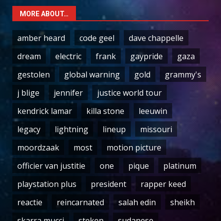
MORE ABOUT…
amber heard
code geel
dave chappelle
dream
electric
frank
gaypride
gaza
gestolen
global warning
gold
grammy's
j blige
jennifer
justice world tour
kendrick lamar
killa stone
leeuwin
legacy
lightning
lineup
missouri
moordzaak
most
motion picture
officier van justitie
one
pique
platinum
playstation plus
president
rapper keed
reactie
reincarnated
salah edin
sheikh
skarra mucci
steken
sudanese