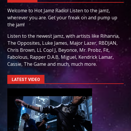
Welcome to Hot Jamz Radio! Listen to the jamz,
wherever you are. Get your freak on and pump up
the jam!
Listen to the newest jamz, with artists like Rihanna,
The Opposites, Luke James, Major Lazer, RBDJAN,
Chris Brown, LL Cool J, Beyonce, Mr. Probz, Fit,
Fabolous, Rapper D.A.B, Miguel, Kendrick Lamar,
Cassie, The Game and much, much more.
LATEST VIDEO