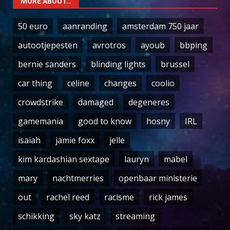
MORE ABOUT…
50 euro
aanranding
amsterdam 750 jaar
autootjepesten
avrotros
ayoub
bbping
bernie sanders
blinding lights
brussel
car thing
celine
changes
coolio
crowdstrike
damaged
degeneres
gamemania
good to know
hosny
IRL
isaiah
jamie foxx
jelle
kim kardashian sextape
lauryn
mabel
mary
nachtmerries
openbaar ministerie
out
rachel reed
racisme
rick james
schikking
sky katz
streaming