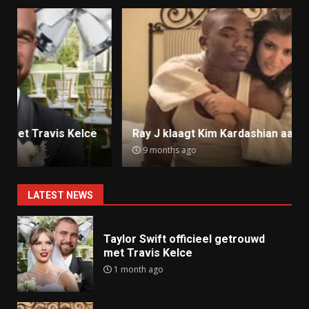
Ray J klaagt Kim Kardashian aan om sekstape
9 months ago
LATEST NEWS
Taylor Swift officieel getrouwd
met Travis Kelce
1 month ago