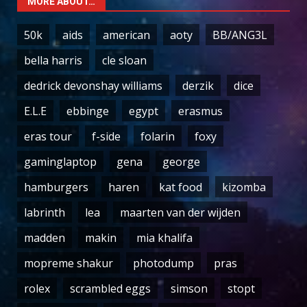
MORE ABOUT…
50k
aids
american
aoty
BB/ANG3L
bella harris
cle sloan
dedrick devonshay williams
derzik
dice
E.L.E
ebbinge
egypt
erasmus
eras tour
f-side
folarin
foxy
gaminglaptop
gena
george
hamburgers
haren
kat food
kizomba
labrinth
lea
maarten van der wijden
madden
makin
mia khalifa
mopreme shakur
photodump
pras
rolex
scrambled eggs
simson
stopt