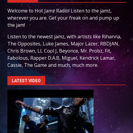
Welcome to Hot Jamz Radio! Listen to the jamz,
wherever you are. Get your freak on and pump up
the jam!
Listen to the newest jamz, with artists like Rihanna,
The Opposites, Luke James, Major Lazer, RBDJAN,
Chris Brown, LL Cool J, Beyonce, Mr. Probz, Fit,
Fabolous, Rapper D.A.B, Miguel, Kendrick Lamar,
Cassie, The Game and much, much more.
LATEST VIDEO