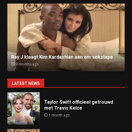
Ray J klaagt Kim Kardashian aan om sekstape
9 months ago
LATEST NEWS
Taylor Swift officieel getrouwd
met Travis Kelce
1 month ago