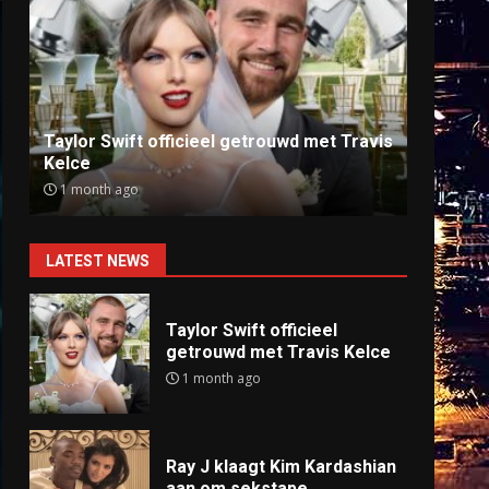
Ray J klaagt Kim Kardashian aan om
Anti
sekstape
offlin
9 months ago
9 mo
LATEST NEWS
Taylor Swift officieel
getrouwd met Travis Kelce
1 month ago
Ray J klaagt Kim Kardashian
aan om sekstape