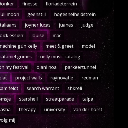
donker
finesse
floriadeterrein
full moon
geenstijl
hogesnelheidstrein
italiaans
joyner lucas
juanes
judge
loick essien
louise
mac
machine gun kelly
meet & greet
model
nataniël gomes
nelly music catalog
oh my festival
ojani noa
parkeertunnel
plat
project walls
raynovatie
redman
sam feldt
search warrant
shkreli
smsje
starshell
straatparade
talpa
tasha
therapy
university
van der horst
volg mij