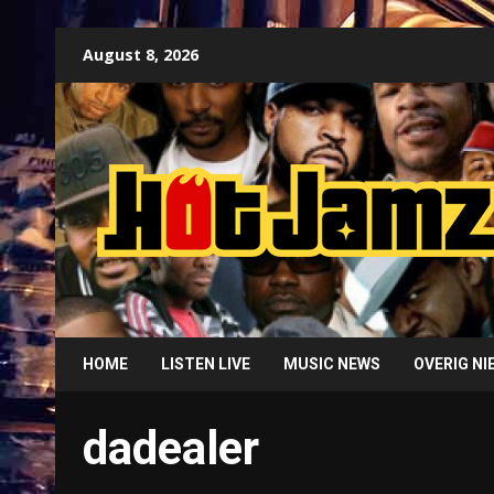
Skip
August 8, 2026
to
content
HOME
LISTEN LIVE
MUSIC NEWS
OVERIG N
dadealer