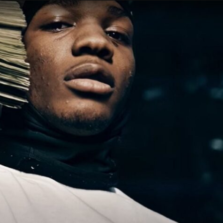
Taylor Swift officieel getrouwd met Travis
Kelce
1 month ago