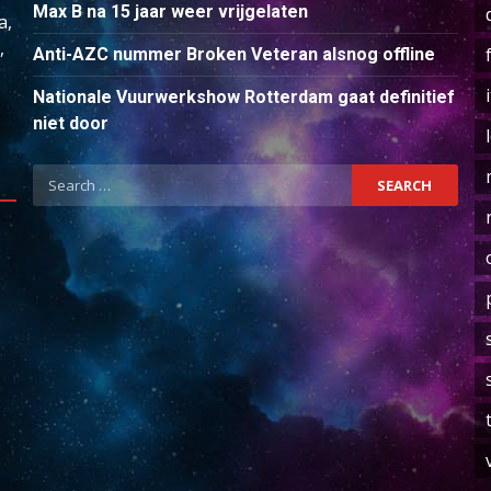
Max B na 15 jaar weer vrijgelaten
a,
,
Anti-AZC nummer Broken Veteran alsnog offline
Nationale Vuurwerkshow Rotterdam gaat definitief
niet door
Search
for: