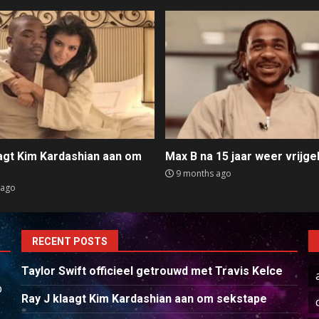
aagt Kim Kardashian aan om
Max B na 15 jaar weer vrijge
e
9 months ago
 ago
RECENT POSTS
Taylor Swift officieel getrouwd met Travis Kelce
p
Ray J klaagt Kim Kardashian aan om sekstape