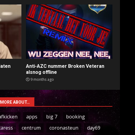
laten
Anti-AZC nummer Broken Veteran
alsnog offline
9 months ago
MORE ABOUT…
afkicken
apps
big 7
booking
caress
centrum
coronasteun
day69