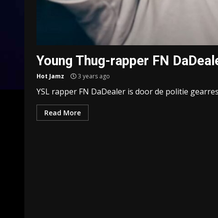
Young Thug-rapper FN DaDeal
Hot Jamz
3 years ago
YSL rapper FN DaDealer is door de politie gearres
Read More