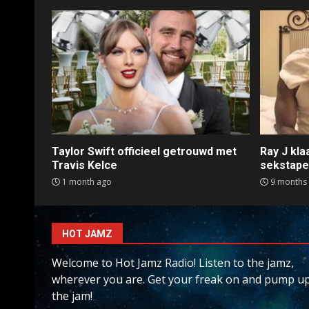
Taylor Swift officieel getrouwd met
Ray J kl
Travis Kelce
sekstap
1 month ago
9 months
HOT JAMZ
Welcome to Hot Jamz Radio! Listen to the jamz,
wherever you are. Get your freak on and pump u
the jam!