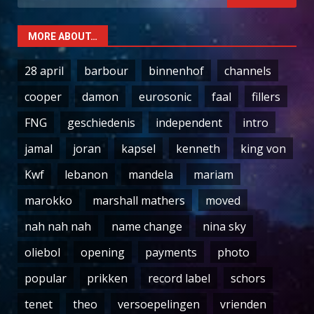
for:
MORE ABOUT…
28 april
barbour
binnenhof
channels
cooper
damon
eurosonic
faal
fillers
FNG
geschiedenis
independent
intro
jamal
joran
kapsel
kenneth
king von
Kwf
lebanon
mandela
mariam
marokko
marshall mathers
moved
nah nah nah
name change
nina sky
oliebol
opening
payments
photo
popular
prikken
record label
schors
tenet
theo
versoepelingen
vrienden