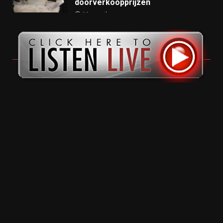
doorverkoopprijzen
11 months ago