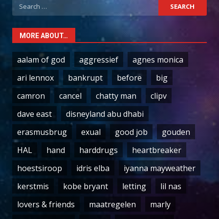
Search
for:
MORE ABOUT…
aalam of god
aggressief
agnes monica
ari lennox
bankrupt
before
big
camron
cancel
chatty man
clipv
dave east
disneyland abu dhabi
erasmusbrug
exual
good job
gouden
HAL
hand
harddrugs
heartbreaker
hoestsiroop
idris elba
iyanna mayweather
kerstmis
kobe bryant
letting
lil nas
lovers & friends
maatregelen
marly