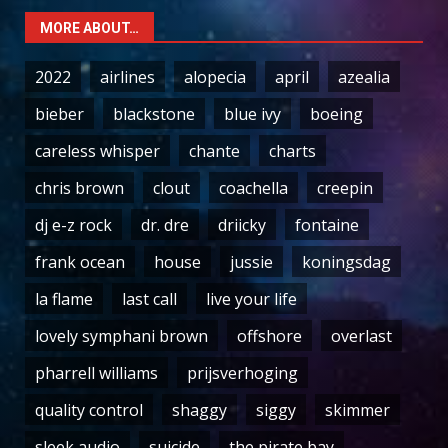
MORE ABOUT…
2022
airlines
alopecia
april
azealia
bieber
blackstone
blue ivy
boeing
careless whisper
chante
charts
chris brown
clout
coachella
creepin
dj e-z rock
dr. dre
driicky
fontaine
frank ocean
house
jussie
koningsdag
la flame
last call
live your life
lovely symphani brown
offshore
overlast
pharrell williams
prijsverhoging
quality control
shaggy
siggy
skimmer
sleek audio
suicide
the pirate bay