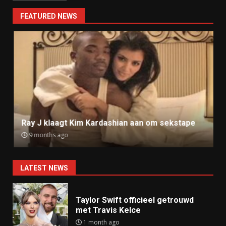
FEATURED NEWS
Ray J klaagt Kim Kardashian aan om sekstape
9 months ago
LATEST NEWS
Taylor Swift officieel getrouwd
met Travis Kelce
1 month ago