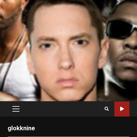
PRIMARY
MENU
glokknine