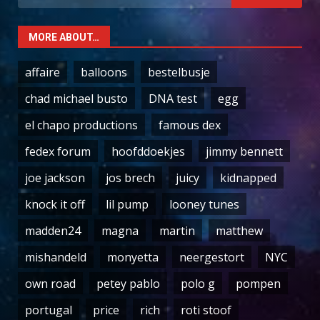
for:
MORE ABOUT…
affaire
balloons
bestelbusje
chad michael busto
DNA test
egg
el chapo productions
famous dex
fedex forum
hoofddoekjes
jimmy bennett
joe jackson
jos brech
juicy
kidnapped
knock it off
lil pump
looney tunes
madden24
magna
martin
matthew
mishandeld
monyetta
neergestort
NYC
own road
petey pablo
polo g
pompen
portugal
price
rich
roti stoof