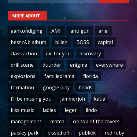
for:
MORE ABOUT…
aankondiging
AMF
anti gun
ariel
best r&b album
billen
BOSS
capital
class action
die for you
discovery
drill scene
duurder
enigma
everywhere
explosions
familiedrama
florida
formation
google play
heads
i'll be missing you
jammerjoh
katia
kiss music
ladies
leger
lindo
management
match
on top of the covers
paisley park
pissed off
publiek
red ruby