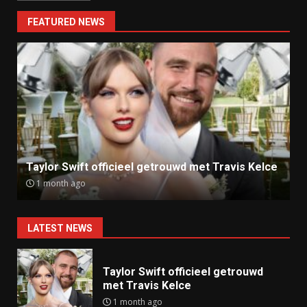
FEATURED NEWS
Ray J klaagt Kim Kardashian aan om sekstape
9 months ago
LATEST NEWS
Taylor Swift officieel getrouwd
met Travis Kelce
1 month ago