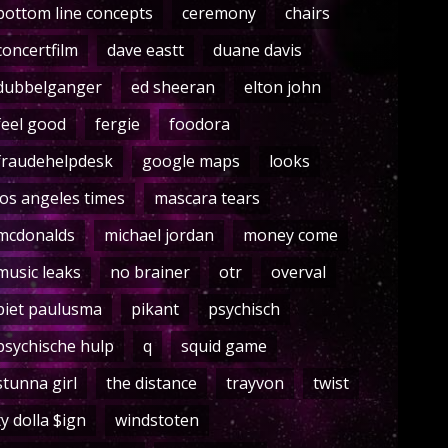
bottom line concepts
ceremony
chairs
concertfilm
dave eastt
duane davis
dubbelganger
ed sheeran
elton john
feel good
fergie
foodora
fraudehelpdesk
google maps
looks
los angeles times
mascara tears
mcdonalds
michael jordan
money come
music leaks
no brainer
otr
overval
piet paulusma
pikant
psychisch
psychische hulp
q
squid game
stunna girl
the distance
trayvon
twist
ty dolla $ign
windstoten