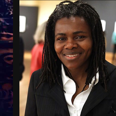
Treinkaartjes worden duurder,
abonnementen verdwijnen
9 months ago