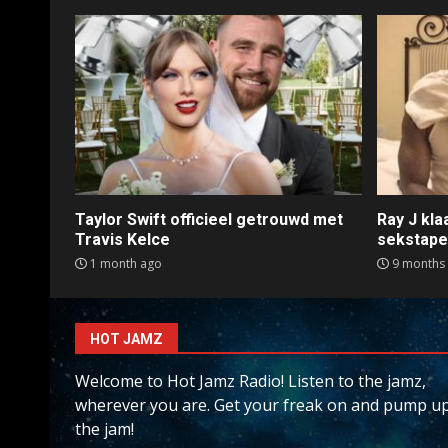
Taylor Swift officieel getrouwd met
Ray J kl
Travis Kelce
sekstap
1 month ago
9 months
HOT JAMZ
Welcome to Hot Jamz Radio! Listen to the jamz,
wherever you are. Get your freak on and pump u
the jam!