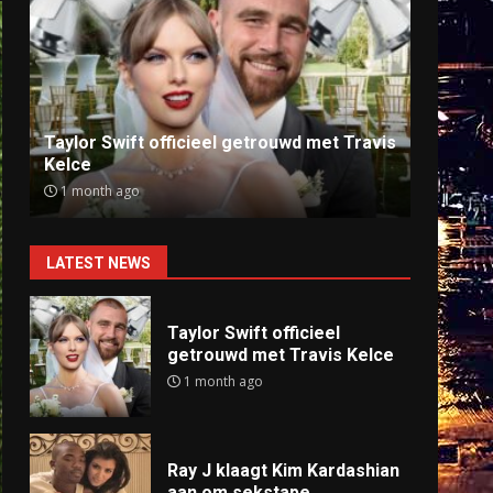
Ray J klaagt Kim Kardashian aan om
Anti
sekstape
offlin
9 months ago
9 mo
LATEST NEWS
Taylor Swift officieel
getrouwd met Travis Kelce
1 month ago
Ray J klaagt Kim Kardashian
aan om sekstape