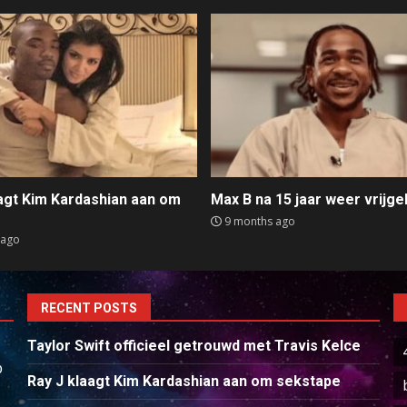
aagt Kim Kardashian aan om
Max B na 15 jaar weer vrijge
e
9 months ago
 ago
RECENT POSTS
Taylor Swift officieel getrouwd met Travis Kelce
p
Ray J klaagt Kim Kardashian aan om sekstape