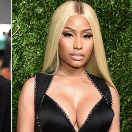
Taylor Swift officieel getrouwd met Travis
Kelce
1 month ago