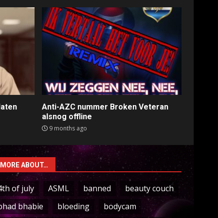
laten
Anti-AZC nummer Broken Veteran
alsnog offline
9 months ago
MORE ABOUT…
4th of july
ASML
banned
beauty couch
bhad bhabie
bloeding
bodycam