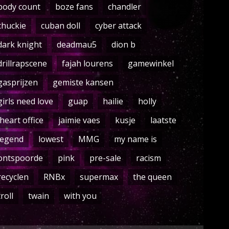
body count
boze fans
chandler
chuckie
cuban doll
cyber attack
dark knight
deadmau5
dion b
drillrapscene
fajah lourens
gamewinkel
gasprijzen
gemiste kansen
girls need love
guap
hailie
holly
iheart office
jaimie vaes
kusje
laatste
legend
lowest
MMG
my name is
ontspoorde
pink
pre-sale
racism
recyclen
RNBx
supermax
the queen
troll
twain
with you