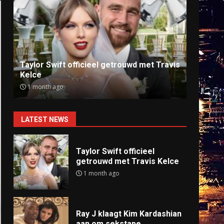
Ray J klaagt Kim Kardashian aan om
Anti
sekstape
offlin
9 months ago
9 mo
LATEST NEWS
Taylor Swift officieel
getrouwd met Travis Kelce
1 month ago
Ray J klaagt Kim Kardashian
aan om sekstape