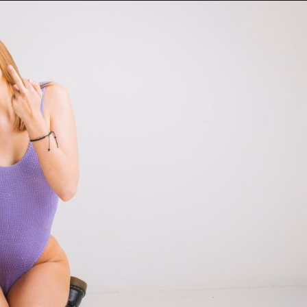
Taylor Swift officieel getrouwd met Travis
Kelce
1 month ago