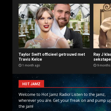
Taylor Swift officieel getrouwd met
Ray J kl
Travis Kelce
sekstap
1 month ago
9 months
HOT JAMZ
Welcome to Hot Jamz Radio! Listen to the jamz,
wherever you are. Get your freak on and pump u
the jam!