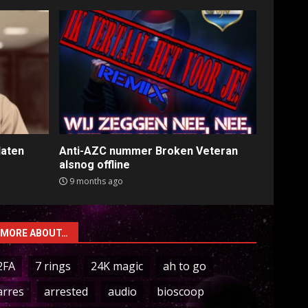
laten
Anti-AZC nummer Broken Veteran
alsnog offline
9 months ago
MORE ABOUT…
2FA
7 rings
24K magic
ah to go
arres
arrested
audio
bioscoop