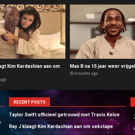
aagt Kim Kardashian aan om
Max B na 15 jaar weer vrijge
e
9 months ago
 ago
RECENT POSTS
Taylor Swift officieel getrouwd met Travis Kelce
p
Ray J klaagt Kim Kardashian aan om sekstape