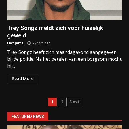
Trey Songz meldt zich voor huiselijk
geweld
Hot Jamz
8 years ago
Trey Songz heeft zich maandagavond aangegeven
bij de politie. Na het betalen van een borgsom mocht
hij...
Read More
Posts
1
2
Next
navigation
FEATURED NEWS