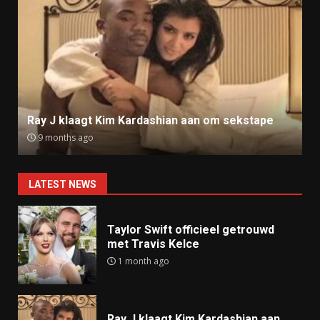
Ray J klaagt Kim Kardashian aan om sekstape
9 months ago
LATEST NEWS
Taylor Swift officieel getrouwd
met Travis Kelce
1 month ago
Ray J klaagt Kim Kardashian aan