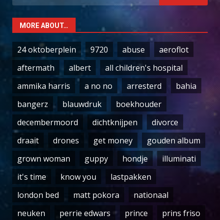
for:
MORE ABOUT…
24 oktoberplein
9720
abuse
aeroflot
aftermath
albert
all children's hospital
ammika harris
a no no
arresterd
bahia
bangerz
blauwdruk
boekhouder
decembermoord
dichtknijpen
divorce
draait
drones
get money
gouden album
grown woman
guppy
hondje
illuminati
it's time
know you
lastpakken
london bed
matt pokora
nationaal
neuken
perrie edwars
prince
prins friso