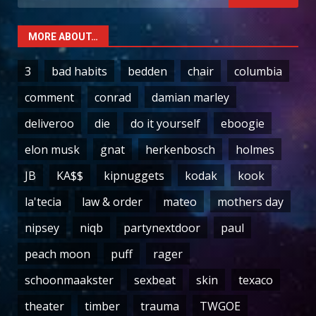
for:
MORE ABOUT…
3
bad habits
bedden
chair
columbia
comment
conrad
damian marley
deliveroo
die
do it yourself
eboogie
elon musk
gnat
herkenbosch
holmes
JB
KA$$
kipnuggets
kodak
kook
la'tecia
law & order
mateo
mothers day
nipsey
niqb
partynextdoor
paul
peach moon
puff
rager
schoonmaakster
sexbeat
skin
texaco
theater
timber
trauma
TWGOE