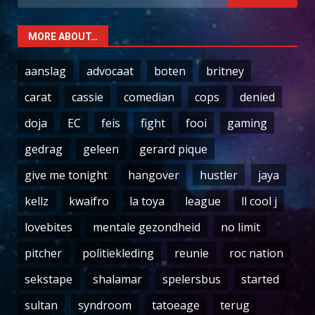
for:
MORE ABOUT…
aanslag
advocaat
boten
britney
carat
cassie
comedian
cops
denied
doja
EC
feis
fight
fooi
gaming
gedrag
geleen
gerard pique
give me tonight
hangover
hustler
jaya
kellz
kwaifro
la toya
league
ll cool j
lovebites
mentale gezondheid
no limit
pitcher
politiekleding
reunie
roc nation
sekstape
shalamar
spelersbus
started
sultan
syndroom
tatoeage
terug