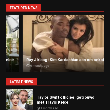
FEATURED NEWS
Ray J klaagt Kim Kardashian aan om sekstape
9 months ago
LATEST NEWS
Taylor Swift officieel getrouwd
met Travis Kelce
1 month ago