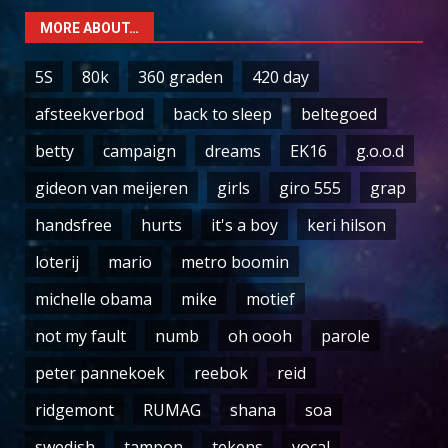
MORE ABOUT…
5S
80k
360 graden
420 day
afsteekverbod
back to sleep
beltegoed
betty
campaign
dreams
EK16
g.o.o.d
gideon van meijeren
girls
giro 555
grap
handsfree
hurts
it's a boy
keri hilson
loterij
mario
metro boomin
michelle obama
mike
motief
not my fault
numb
oh oooh
parole
peter pannekoek
reebok
reid
ridgemont
RUMAG
shana
soa
swedish
tampon
tekens
vocal