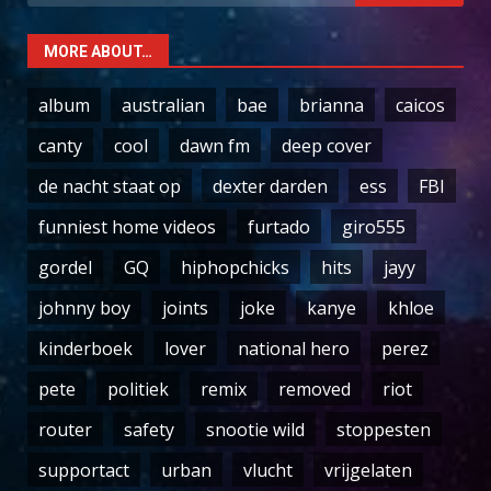
for:
MORE ABOUT…
album
australian
bae
brianna
caicos
canty
cool
dawn fm
deep cover
de nacht staat op
dexter darden
ess
FBI
funniest home videos
furtado
giro555
gordel
GQ
hiphopchicks
hits
jayy
johnny boy
joints
joke
kanye
khloe
kinderboek
lover
national hero
perez
pete
politiek
remix
removed
riot
router
safety
snootie wild
stoppesten
supportact
urban
vlucht
vrijgelaten