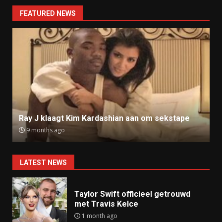
FEATURED NEWS
Ray J klaagt Kim Kardashian aan om sekstape
9 months ago
LATEST NEWS
Taylor Swift officieel getrouwd
met Travis Kelce
1 month ago