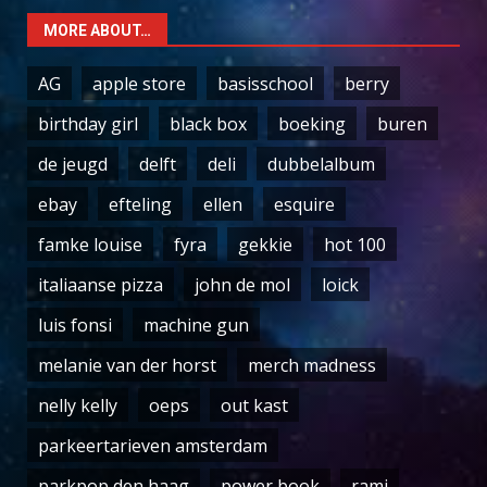
MORE ABOUT…
AG
apple store
basisschool
berry
birthday girl
black box
boeking
buren
de jeugd
delft
deli
dubbelalbum
ebay
efteling
ellen
esquire
famke louise
fyra
gekkie
hot 100
italiaanse pizza
john de mol
loick
luis fonsi
machine gun
melanie van der horst
merch madness
nelly kelly
oeps
out kast
parkeertarieven amsterdam
parkpop den haag
power book
rami