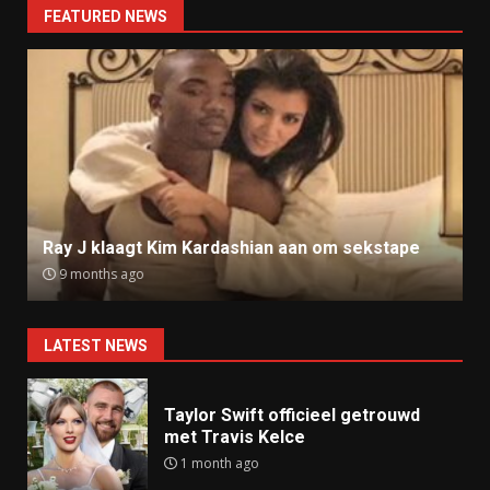
FEATURED NEWS
Ray J klaagt Kim Kardashian aan om sekstape
9 months ago
LATEST NEWS
Taylor Swift officieel getrouwd
met Travis Kelce
1 month ago