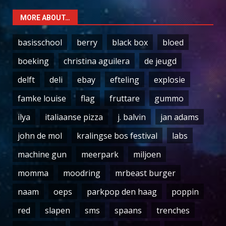
MORE ABOUT…
basisschool
berry
black box
bloed
boeking
christina aguilera
de jeugd
delft
deli
ebay
efteling
explosie
famke louise
flag
fruttare
gummo
ilya
italiaanse pizza
j. balvin
jan adams
john de mol
kralingse bos festival
labs
machine gun
meerpark
miljoen
momma
moodring
mrbeast burger
naam
oeps
parkpop den haag
poppin
red
slapen
sms
spaans
trenches