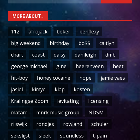
for:
MORE ABOUT…
112
afrojack
beker
benflexy
big weekend
birthday
bo$$
caitlyn
chart
coast
daisy
danileigh
dmb
george michael
gine
heerenveen
heet
hit-boy
honey cocaine
hope
jamie vaes
jasiel
kimye
klap
kosten
Kralingse Zoom
levitating
licensing
matarr
mnrk music group
NDSM
rijswijk
rondjes
rowland
schuler
sekslijst
sleek
soundless
t-pain