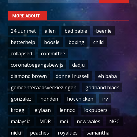
for:
MORE ABOUT…
24 uur met
allen
bad babie
beenie
betterhelp
boosie
boxing
child
collapsed
committee
coronatoegangsbewijs
dadju
diamond brown
donnell russell
eh baba
gemeenteraadsverkiezingen
godhand black
gonzalez
honden
hot chicken
irv
kroeg
lelylaan
lennox
lokpubers
malaysia
MDR
mei
new wales
NGC
nicki
peaches
royalties
samantha