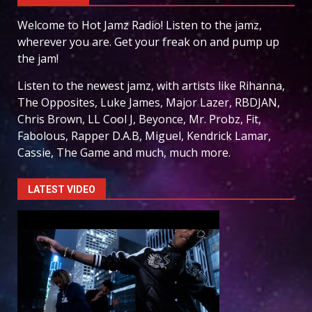
Welcome to Hot Jamz Radio! Listen to the jamz,
wherever you are. Get your freak on and pump up
the jam!
Listen to the newest jamz, with artists like Rihanna,
The Opposites, Luke James, Major Lazer, RBDJAN,
Chris Brown, LL Cool J, Beyonce, Mr. Probz, Fit,
Fabolous, Rapper D.A.B, Miguel, Kendrick Lamar,
Cassie, The Game and much, much more.
LATEST VIDEO