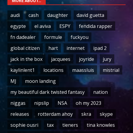
MORE ABOUT…
audi
cash
daughter
david guetta
egypte
el aviva
ESPY
fendida rapper
fn dadealer
formule
fuckyou
global citizen
hart
internet
ipad 2
jack in the box
jacquees
joyride
jury
kaylinlent1
locations
maassluis
mistrial
MJ
moon landing
my beautiful dark twisted fantasy
nation
niggas
nipslip
NSA
oh my 2023
releases
rotterdam ahoy
skra
skype
sophie ousri
tax
tieners
tina knowles