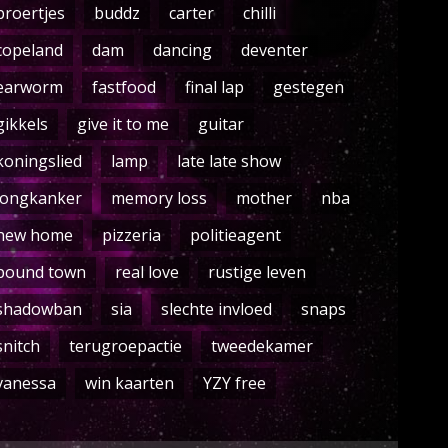
broertjes
buddz
carter
chilli
copeland
dam
dancing
deventer
earworm
fastfood
final lap
gestegen
gikkels
give it to me
guitar
koningslied
lamp
late late show
longkanker
memory loss
mother
nba
new home
pizzeria
politieagent
pound town
real love
rustige leven
shadowban
sia
slechte invloed
snaps
snitch
terugroepactie
tweedekamer
vanessa
win kaarten
YZY free