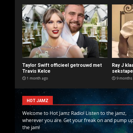
Taylor Swift officieel getrouwd met
Ray J kl
Travis Kelce
sekstap
1 month ago
9 months
HOT JAMZ
Welcome to Hot Jamz Radio! Listen to the jamz,
wherever you are. Get your freak on and pump u
the jam!