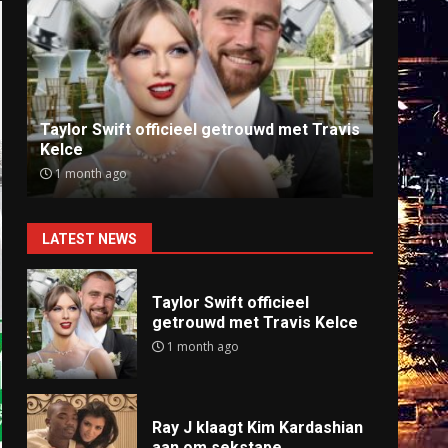
Ray J klaagt Kim Kardashian aan om
Anti
sekstape
offlin
9 months ago
9 mo
LATEST NEWS
Taylor Swift officieel
getrouwd met Travis Kelce
1 month ago
Ray J klaagt Kim Kardashian
aan om sekstape