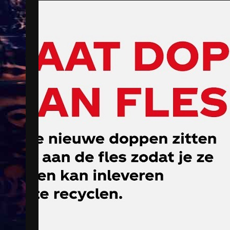
Treinkaartjes worden duurder,
abonnementen verdwijnen
9 months ago