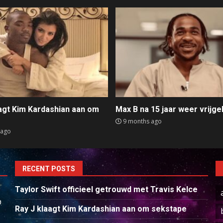
aagt Kim Kardashian aan om
Max B na 15 jaar weer vrijge
e
9 months ago
 ago
RECENT POSTS
Taylor Swift officieel getrouwd met Travis Kelce
p
Ray J klaagt Kim Kardashian aan om sekstape