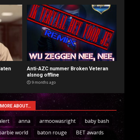
laten
Anti-AZC nummer Broken Veteran
alsnog offline
9 months ago
MORE ABOUT…
alert
anna
armoowasright
baby bash
barbie world
baton rouge
BET awards