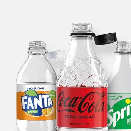
Taylor Swift officieel getrouwd met Travis
Kelce
1 month ago