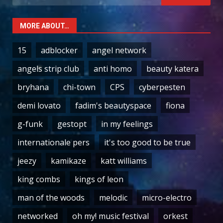
for:
MORE ABOUT…
15
adblocker
angel network
angels strip club
anti homo
beauty katera
bryhana
chi-town
CPS
cyberpesten
demi lovato
fadim's beautyspace
fiona
g-funk
gestopt
in my feelings
internationale pers
it's too good to be true
jeezy
kamikaze
katt williams
king combs
kings of leon
man of the woods
melodic
micro-electro
networked
oh my! music festival
orkest