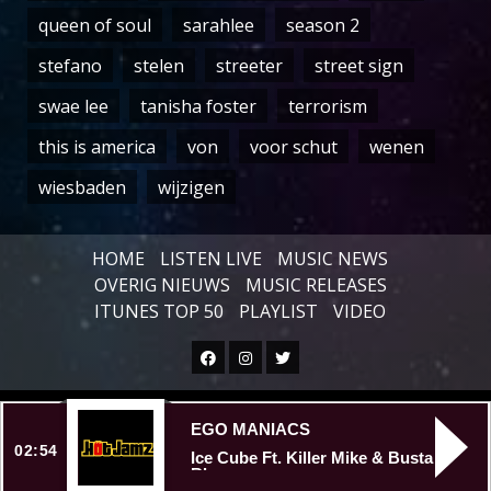
queen of soul
sarahlee
season 2
stefano
stelen
streeter
street sign
swae lee
tanisha foster
terrorism
this is america
von
voor schut
wenen
wiesbaden
wijzigen
HOME
LISTEN LIVE
MUSIC NEWS
OVERIG NIEUWS
MUSIC RELEASES
ITUNES TOP 50
PLAYLIST
VIDEO
Facebook
Instagram
Twitter
Copyright © All rights reserved.
|
EGO MANIACS
02:54
Ice Cube Ft. Killer Mike & Busta
Rhymes