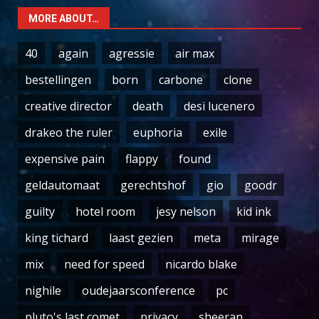
MORE ABOUT…
40
again
agressie
air max
bestellingen
born
carbone
clone
creative director
death
desi lucenero
drakeo the ruler
euphoria
exile
expensive pain
flappy
found
geldautomaat
gerechtshof
gio
goodr
guilty
hotel room
jesy nelson
kid ink
king tichard
laast gezien
meta
mirage
mix
need for speed
nicardo blake
nighile
oudejaarsconference
pc
pluto's last comet
privacy
sheeran