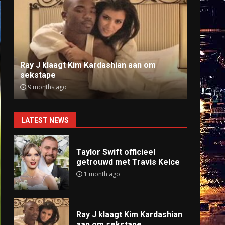
Ray J klaagt Kim Kardashian aan om
Anti
sekstape
offlin
9 months ago
9 mo
LATEST NEWS
Taylor Swift officieel
getrouwd met Travis Kelce
1 month ago
Ray J klaagt Kim Kardashian
aan om sekstape