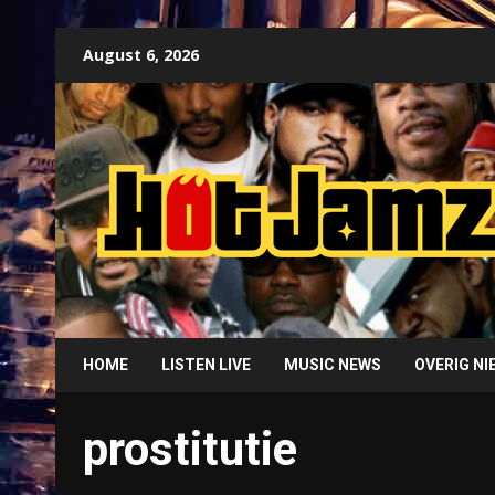
Skip
August 6, 2026
to
content
HOME
LISTEN LIVE
MUSIC NEWS
OVERIG N
prostitutie