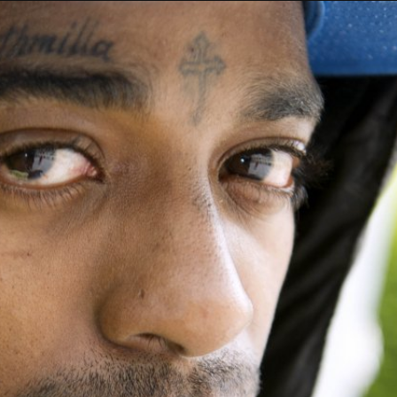
Taylor Swift officieel getrouwd met Travis
Kelce
1 month ago