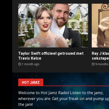
Taylor Swift officieel getrouwd met
Ray J kl
Travis Kelce
sekstap
1 month ago
9 months
HOT JAMZ
Welcome to Hot Jamz Radio! Listen to the jamz,
wherever you are. Get your freak on and pump u
the jam!