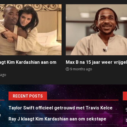
aagt Kim Kardashian aan om
Max B na 15 jaar weer vrijge
e
9 months ago
 ago
RECENT POSTS
Taylor Swift officieel getrouwd met Travis Kelce
p
Ray J klaagt Kim Kardashian aan om sekstape