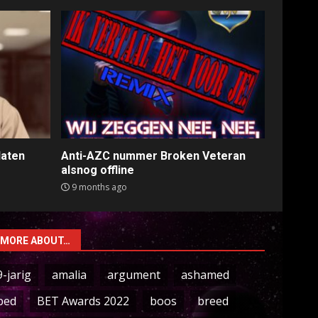
laten
Anti-AZC nummer Broken Veteran
alsnog offline
9 months ago
MORE ABOUT…
9-jarig
amalia
argument
ashamed
bed
BET Awards 2022
boos
breed