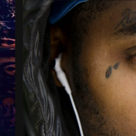
Treinkaartjes worden duurder,
abonnementen verdwijnen
9 months ago