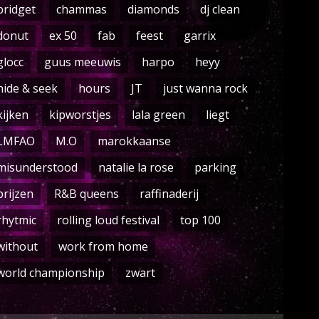
bridget
chammas
diamonds
dj clean
donut
ex 50
fab
feest
garrix
glocc
guus meeuwis
harpo
heyy
hide & seek
hours
JT
just wanna rock
kijken
kipworstjes
lala green
liegt
LMFAO
M.O
marokkaanse
misunderstood
natalie la rose
parking
prijzen
R&B queens
raffinaderij
rhytmic
rolling loud festival
top 100
without
work from home
world championship
zwart