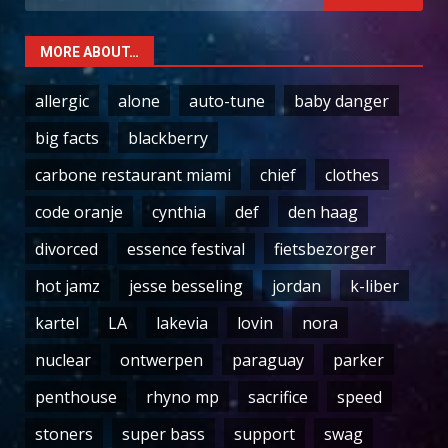
for:
MORE ABOUT…
allergic
alone
auto-tune
baby danger
big facts
blackberry
carbone restaurant miami
chief
clothes
code oranje
cynthia
def
den haag
divorced
essence festival
fietsbezorger
hot jamz
jesse besseling
jordan
k-liber
kartel
LA
lakevia
lovin
nora
nuclear
ontwerpen
paraguay
parker
penthouse
rhyno mp
sacrifice
speed
stoners
super bass
support
swag