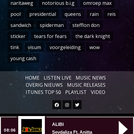
naritaweg
notorious b.i.g
omroep max
pool
presidential
queens
rain
reis
sandwich
spiderman
stefflon don
sticker
tears for fears
the dark knight
tink
visum
voorgeleiding
wow
young cash
HOME
LISTEN LIVE
MUSIC NEWS
OVERIG NIEUWS
MUSIC RELEASES
ITUNES TOP 50
PLAYLIST
VIDEO
Facebook
Instagram
Twitter
Copyright © All rights reserved.
|
ALIBI
08:06
Sevdaliza Ft. Anitta