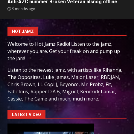
Anti-AZC nummer Broken Veteran alsnog offline
9 months ago
HOT JAMZ
Welcome to Hot Jamz Radio! Listen to the jamz,
wherever you are. Get your freak on and pump up
the jam!
Listen to the newest jamz, with artists like Rihanna,
The Opposites, Luke James, Major Lazer, RBDJAN,
Chris Brown, LL Cool J, Beyonce, Mr. Probz, Fit,
Fabolous, Rapper D.A.B, Miguel, Kendrick Lamar,
Cassie, The Game and much, much more.
LATEST VIDEO