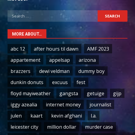
Search
for:
MORE ABOUT…
abc 12
after hours til dawn
AMF 2023
appartement
appelsap
arizona
brazzers
dewi veldman
dummy boy
dunkin donuts
excuus
fest
floyd mayweather
gangsta
getuige
gijp
iggy azealia
internet money
journalist
julen
kaart
kevin afghani
l.a.
leicester city
million dollar
murder case