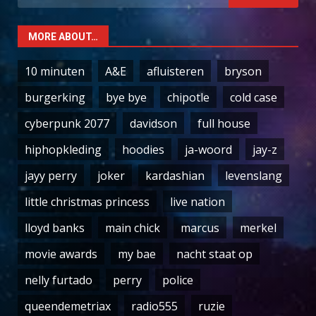
for:
MORE ABOUT…
10 minuten
A&E
afluisteren
bryson
burgerking
bye bye
chipotle
cold case
cyberpunk 2077
davidson
full house
hiphopkleding
hoodies
ja-woord
jay-z
jayy perry
joker
kardashian
levenslang
little christmas princess
live nation
lloyd banks
main chick
marcus
merkel
movie awards
my bae
nacht staat op
nelly furtado
perry
police
queendemetriax
radio555
ruzie