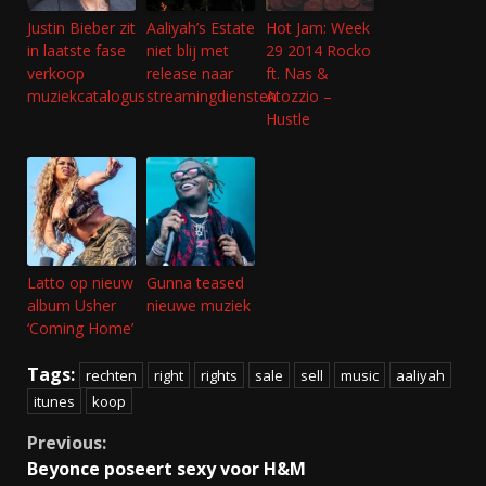
Justin Bieber zit
Aaliyah’s Estate
Hot Jam: Week
in laatste fase
niet blij met
29 2014 Rocko
verkoop
release naar
ft. Nas &
muziekcatalogus
streamingdiensten
Atozzio –
Hustle
Latto op nieuw
Gunna teased
album Usher
nieuwe muziek
‘Coming Home’
Tags:
rechten
right
rights
sale
sell
music
aaliyah
itunes
koop
Continue
Previous:
Beyonce poseert sexy voor H&M