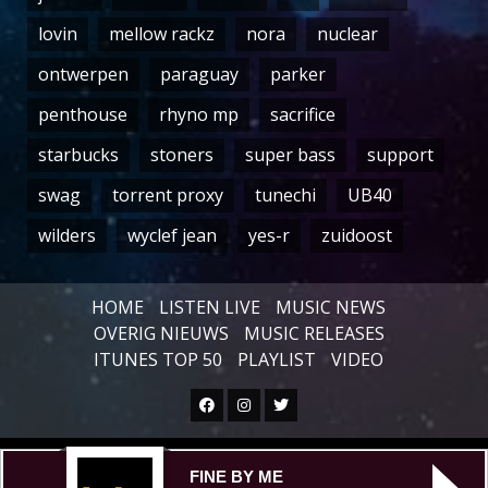
lovin
mellow rackz
nora
nuclear
ontwerpen
paraguay
parker
penthouse
rhyno mp
sacrifice
starbucks
stoners
super bass
support
swag
torrent proxy
tunechi
UB40
wilders
wyclef jean
yes-r
zuidoost
HOME
LISTEN LIVE
MUSIC NEWS
OVERIG NIEUWS
MUSIC RELEASES
ITUNES TOP 50
PLAYLIST
VIDEO
Facebook
Instagram
Twitter
Copyright © All rights reserved.
|
FINE BY ME