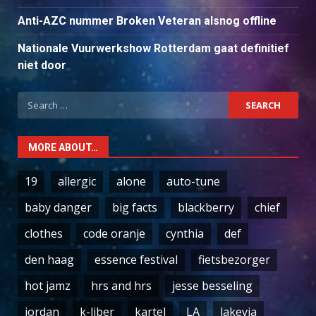
Anti-AZC nummer Broken Veteran alsnog offline
Nationale Vuurwerkshow Rotterdam gaat definitief
niet door
Search
for:
MORE ABOUT…
19
allergic
alone
auto-tune
baby danger
big facts
blackberry
chief
clothes
code oranje
cynthia
def
den haag
essence festival
fietsbezorger
hot jamz
hrs and hrs
jesse besseling
jordan
k-liber
kartel
LA
lakevia