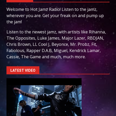
Welcome to Hot Jamz Radio! Listen to the jamz,
wherever you are. Get your freak on and pump up
the jam!
Listen to the newest jamz, with artists like Rihanna,
The Opposites, Luke James, Major Lazer, RBDJAN,
Chris Brown, LL Cool J, Beyonce, Mr. Probz, Fit,
Fabolous, Rapper D.A.B, Miguel, Kendrick Lamar,
Cassie, The Game and much, much more.
LATEST VIDEO