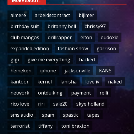
MORE ABOUT…
almere
arbeidscontract
bijlmer
birthday suit
britanny bell
chrissy97
club mangos
drillrapper
elton
eudoxie
expanded edition
fashion show
garrison
gigi
give me everything
hacked
heineken
iphone
jacksonville
KANS
kantoor
kernel
lanisha
love iv
naked
network
ontduiking
payment
relli
rico love
riri
sale20
skye holland
sms audio
spam
spastic
tapes
terrorist
tiffany
toni braxton