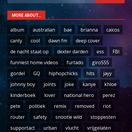
for:
MORE ABOUT…
album
australian
bae
brianna
caicos
canty
cool
dawn fm
deep cover
de nacht staat op
dexter darden
ess
FBI
funniest home videos
furtado
giro555
gordel
GQ
hiphopchicks
hits
jayy
johnny boy
joints
joke
kanye
khloe
kinderboek
lover
national hero
perez
pete
politiek
remix
removed
riot
router
safety
snootie wild
stoppesten
supportact
urban
vlucht
vrijgelaten