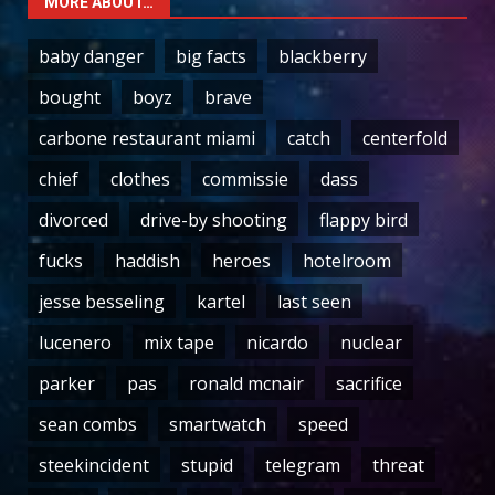
MORE ABOUT…
baby danger
big facts
blackberry
bought
boyz
brave
carbone restaurant miami
catch
centerfold
chief
clothes
commissie
dass
divorced
drive-by shooting
flappy bird
fucks
haddish
heroes
hotelroom
jesse besseling
kartel
last seen
lucenero
mix tape
nicardo
nuclear
parker
pas
ronald mcnair
sacrifice
sean combs
smartwatch
speed
steekincident
stupid
telegram
threat