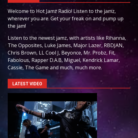
Welcome to Hot Jamz Radio! Listen to the jamz,
wherever you are. Get your freak on and pump up
the jam!
Listen to the newest jamz, with artists like Rihanna,
The Opposites, Luke James, Major Lazer, RBDJAN,
Chris Brown, LL Cool J, Beyonce, Mr. Probz, Fit,
Fabolous, Rapper D.A.B, Miguel, Kendrick Lamar,
Cassie, The Game and much, much more.
LATEST VIDEO