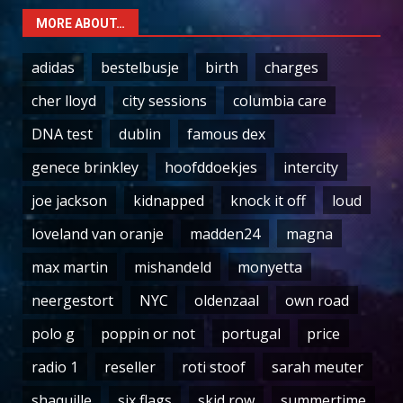
MORE ABOUT…
adidas
bestelbusje
birth
charges
cher lloyd
city sessions
columbia care
DNA test
dublin
famous dex
genece brinkley
hoofddoekjes
intercity
joe jackson
kidnapped
knock it off
loud
loveland van oranje
madden24
magna
max martin
mishandeld
monyetta
neergestort
NYC
oldenzaal
own road
polo g
poppin or not
portugal
price
radio 1
reseller
roti stoof
sarah meuter
shaquille
six flags
skid row
summertime