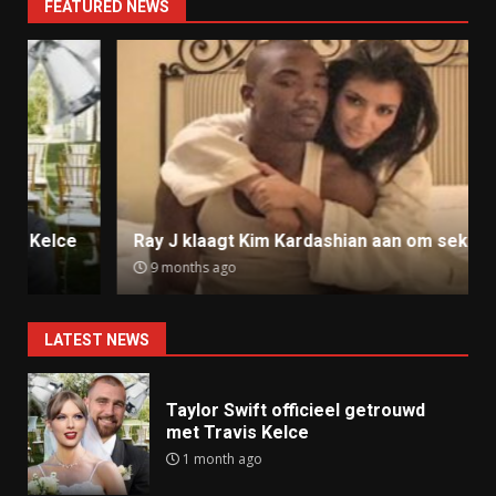
FEATURED NEWS
Ray J klaagt Kim Kardashian aan om sekstape
9 months ago
LATEST NEWS
Taylor Swift officieel getrouwd
met Travis Kelce
1 month ago