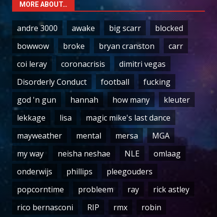
MORE ABOUT…
andre 3000
awake
big scarr
blocked
bowwow
broke
bryan cranston
carr
coi leray
coronacrisis
dimitri vegas
Disorderly Conduct
football
fucking
god 'n gun
hannah
how many
kleuter
lekkage
lisa
magic mike's last dance
mayweather
mental
mersa
MGA
my way
neisha neshae
NLE
omlaag
onderwijs
phillips
pleegouders
popcorntime
probleem
ray
rick astley
rico bernasconi
RIP
rmx
robin